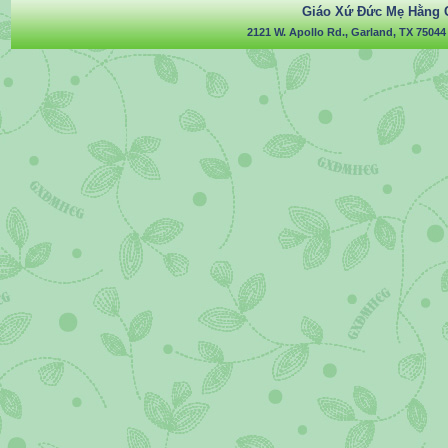
Giáo Xứ Đức Mẹ Hằng 
2121 W. Apollo Rd., Garland, TX 75044