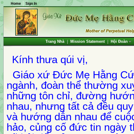
Home
Sign In
Trang Nhà
Mission Statement
Hội Đoàn
Kính thưa qúi vị,
Giáo xứ Đức Mẹ Hằng Cứu 
ngành, đoàn thể thường xuy
những tôn chỉ, đường hướn
nhau, nhưng tất cả đều qu
và hướng dẫn nhau để cuộc
hảo, củng cố đức tin ngày