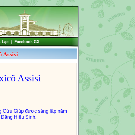
n Lạc
Facebook GX
 Assisi
xic
ô
Assisi
g Cứu Giúp được sáng lập năm
 Đặng Hiếu Sinh.