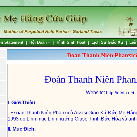
on Statement
Hội Đoàn
Hình Sinh Hoạt
Lịch Sử Giáo Xứ
Liê
Đoàn Thanh Niên Phanxicô
Đo
àn Thanh Ni
ên Phan
Website:
http://dtnfa.net
I. Giới Thiệu:
Đ
oàn Thanh Niên Phanxicô Assisi Giáo Xứ Đức Mẹ Hằn
1993 do Linh mục Linh hướng Giuse Trịnh Đức Hòa và anh
II. Mục Đích: