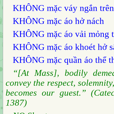
KHÔNG
mặc váy ngắn trên
KHÔNG
mặc áo hở nách
KHÔNG
mặc áo vải mỏng 
KHÔNG
mặc áo khoét hở 
KHÔNG
mặc quần áo thể t
“[At Mass], bodily demea
convey the respect, solemnity
becomes our guest.” (Catec
1387)