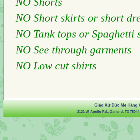
NO
Shor
NO
Short skirts or sh
NO
Tank tops or Spagh
NO
See through garments
NO
Low cut shirts
Giáo Xứ Đức Mẹ Hằng 
2121 W. Apollo Rd., Garland, TX 75044