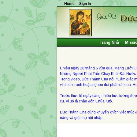
Home
Sign In
Trang Nhà
Missi
Chiều ngày 28 tháng 5 vừa qua, Mạng Lưới C
Những Người Phải Trốn Chạy Khỏi Đất Nước 
Trong video, Đức Thánh Cha nói: “Cảm giác m
vì chiến tranh hoặc nghèo đói phải trải qua. H
Trước thực tế ngày càng nhiều bức tường đượ
cư, vì đó là chào đón Chúa Kitô.
Đức Thánh Cha cũng khuyến khích việc thúc đẩ
năng và giúp họ hội nhập.