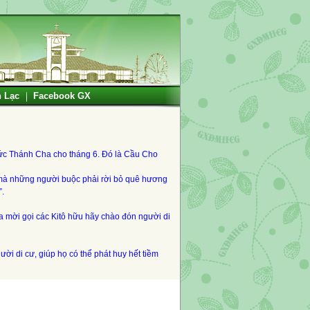
n Lạc
Facebook GX
ức Thánh Cha cho tháng 6. Đó là Cầu Cho
 mà những người buộc phải rời bỏ quê hương
”.
 mời gọi các Kitô hữu hãy chào đón người di
i di cư, giúp họ có thể phát huy hết tiềm