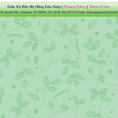
Giáo Xứ Đức Mẹ Hằng Cứu Giúp |
Privacy Policy
|
Terms of Use
 W. Apollo Rd., Garland, TX 75044
| Tel: (972) 414-7073 | E-mail:
dmhcggarland@gmail