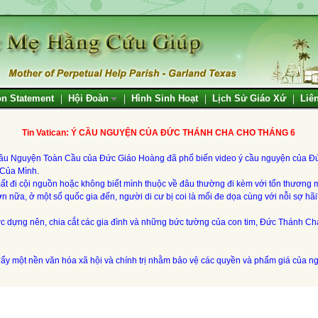
on Statement
Hội Đoàn
Hình Sinh Hoạt
Lịch Sử Giáo Xứ
Liê
Tin Vatican: Ý CẦU NGUYỆN CỦA ĐỨC THÁNH CHA CHO THÁNG 6
ầu Nguyện Toàn Cầu của Đức Giáo Hoàng đã phổ biến video ý cầu nguyện của Đ
Của Mình.
ất đi cội nguồn hoặc không biết mình thuộc về đâu thường đi kèm với tổn thương
ơn nữa, ở một số quốc gia đến, người di cư bị coi là mối đe dọa cùng với nỗi sợ hãi
c dựng nên, chia cắt các gia đình và những bức tường của con tim, Đức Thánh Cha
y một nền văn hóa xã hội và chính trị nhằm bảo vệ các quyền và phẩm giá của ngườ