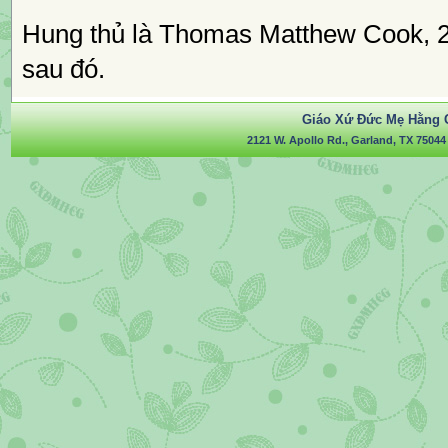
Hung thủ là Thomas Matthew Cook, 20 
sau đó.
Giáo Xứ Đức Mẹ Hằng 
2121 W. Apollo Rd., Garland, TX 75044