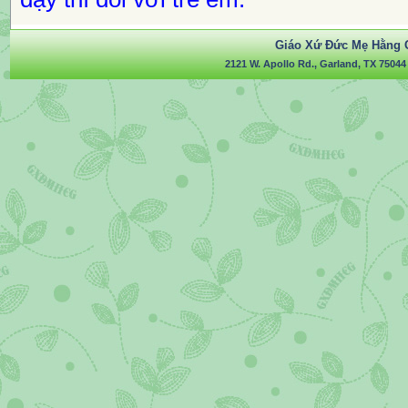
Giáo Xứ Đức Mẹ Hằng 
2121 W. Apollo Rd., Garland, TX 75044