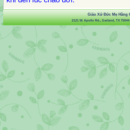
Giáo Xứ Đức Mẹ Hằng 
2121 W. Apollo Rd., Garland, TX 75044