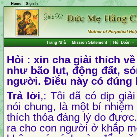
Home
Sign In
Trang Nhà
Mission Statement
Hội Đoàn
Hỏi : xin cha giải thích v
như
bão lụt
, động đất, só
người. Điều này có đúng
Trả lời
,: Tôi đã có dịp gi
nói chung,
là một bí nhiệm 
thích thỏa đáng lý do đượ
ra cho con người ở khắp mọ