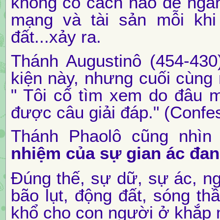
không có cách nào để ngăn 
mạng và tài sản mỗi khi 
đất...xảy ra.
Thánh Augustinô (454-430
kiện này, nhưng cuối cùng 
" Tôi cố tìm xem do đâu m
được câu giải đáp." (Confes
Thánh Phaolô cũng nhìn
nhiệm của sự gian ác đang
Đúng thế, sự dữ, sự ác, ng
bão lụt, động đất, sóng th
khổ cho con người ở khắp m