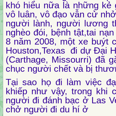
khó hiểu nữa là những kẻ g
vô luân, vô đạo vẫn cử nhở
người lành, người lương t
nghèo đói, bệnh tật,tai nạn 
8 năm 2008, một xe buýt 
Houston,Texas đi dự Đại 
(Carthage, Missourri) đã g
chục người chết và bị thươ
Tại sao họ đi làm việc đ
khiếp như vậy, trong khi
người đi đánh bạc ở Las Ve
chở người đi du hí ở