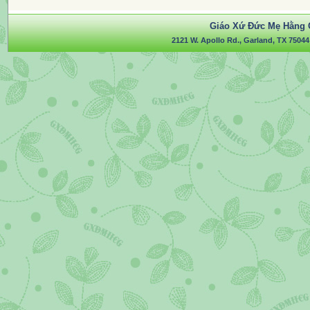
Giáo Xứ Đức Mẹ Hằng 
2121 W. Apollo Rd., Garland, TX 75044