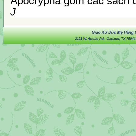
Apocrypha gồm các sách c
J
Giáo Xứ Đức Mẹ Hằng 
2121 W. Apollo Rd., Garland, TX 75044