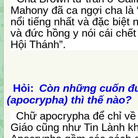
Mahony đã ca ngợi cha là 
nổi tiếng nhất và đặc biệt
và đức hồng y nói cái chết
Hội Thánh”.
H
ỏi:
Còn những cuốn đư
(apocrypha) thì thế nào?
Chữ apocrypha để chỉ v
Giáo cũng như Tin Lành k