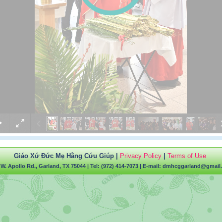
Giáo Xứ Đức Mẹ Hằng Cứu Giúp |
Privacy Policy
|
Terms of Use
 W. Apollo Rd., Garland, TX 75044
| Tel: (972) 414-7073 | E-mail:
dmhcggarland@gmail