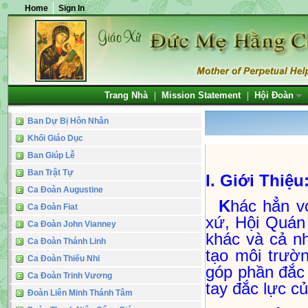
Home
Sign In
Trang Nhà
Mission Statement
Hội Đoàn
Ban Dự Bị Hôn Nhân
Khối Giáo Dục
Ban Giúp Lễ
Ban Trật Tự
I. Giới Thiệu
Ca Đoàn Augustine
K
hác hẳn v
Ca Đoàn Fiat
xứ, Hội Quán 
Ca Đoàn John Vianney
khác và cả n
Ca Đoàn Thánh Linh
tạo môi trườn
Ca Đoàn Thiếu Nhi
góp phần đắc 
Ca Đoàn Trinh Vương
tay đắc lực c
Đoàn Liên Minh Thánh Tâm