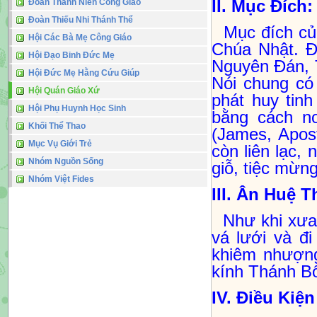
Đoàn Thanh Niên Công Giáo
II. Mục Đích:
Đoàn Thiếu Nhi Thánh Thể
Mục đích củ
Hội Các Bà Mẹ Công Giáo
Chúa Nhật. Đ
Hội Đạo Binh Đức Mẹ
Nguyên Đán, T
Hội Đức Mẹ Hằng Cứu Giúp
Nói chung có
Hội Quán Giáo Xứ
phát huy tin
Hội Phụ Huynh Học Sinh
bằng cách n
Khối Thể Thao
(James, Apos
Mục Vụ Giới Trẻ
còn liên lạc,
Nhóm Nguồn Sống
giỗ, tiệc mừng,
Nhóm Việt Fides
III. Ân Huệ T
Như khi xưa 
vá lưới và đ
khiêm nhượng
kính Thánh B
IV. Điều Kiệ